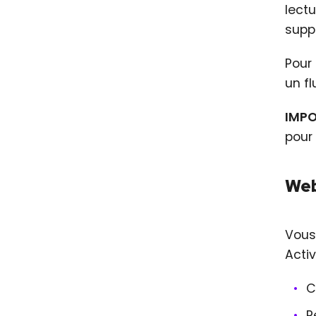
lect
supp
Pour
un f
IMP
pour
Web
Vous
Acti
C
P