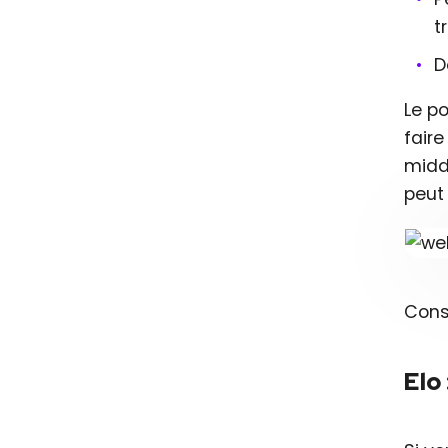
t
D
Le po
fair
middl
peut
Cons
Elo