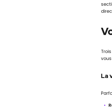
sect
dire
Vo
Troi
vous
La 
Parfo
R