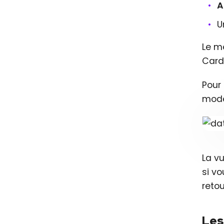
A
U
Le me
Cards
Pour 
mode
La vu
si vo
retou
Les