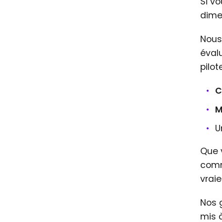
Si vo
dimen
Nous
éval
pilot
C
M
U
Que 
comm
vraie
Nos 
mis à