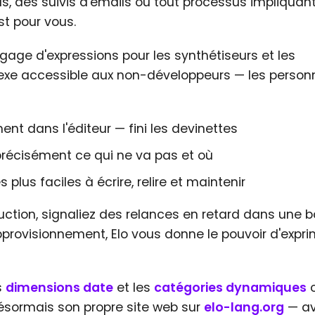
iels, des suivis d'emails ou tout processus impliquan
st pour vous.
ngage d'expressions pour les synthétiseurs et les
lexe accessible aux non-développeurs — les person
nt dans l'éditeur — fini les devinettes
précisément ce qui ne va pas et où
 plus faciles à écrire, relire et maintenir
ction, signaliez des relances en retard dans une b
provisionnement, Elo vous donne le pouvoir d'expri
es
dimensions date
et les
catégories dynamiques
o
a désormais son propre site web sur
elo-lang.org
— av