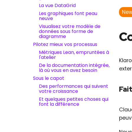
La vue DataGrid
New
Les graphiques font peau
neuve
Visualisez votre modèle de
données sous forme de
Co
diagramme
Pilotez mieux vos processus
Métriques Lean, empruntées à
l'atelier
Klar
De la documentation intégrée,
exte
là où vous en avez besoin
Sous le capot
Des performances qui suivent
Fai
votre croissance
Et quelques petites choses qui
font la différence
Claud
peuve