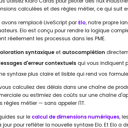
us utilisez Klaro Cards pour piloter des flux industr
sions calculées et des règles métier, ce qui suit e
 avons remplacé LiveScript par
Elo
, notre propre la
uateurs. Elo est conçu pour rendre la logique comp
ent réellement les processus dans les PME.
oloration syntaxique
et
autocomplétion
directeme
essages d'erreur contextuels
qui vous indiquent 
ne syntaxe plus claire et lisible qui rend vos formules
vous calculiez des délais dans une chaîne de produ
erciale ou estimiez des coûts sur une chaîne d'ap
s règles métier — sans appeler l'IT.
guides sur le
calcul de dimensions numériques
, l
 jour pour refléter la nouvelle syntaxe Elo. Et Elo 