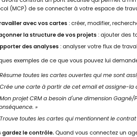
 avons construit un pont sécurisé qui permet à n'i
ocol (MCP) de se connecter à votre espace de travai
ravailler avec vos cartes
: créer, modifier, recherc
açonner la structure de vos projets
: ajouter des 
pporter des analyses
: analyser votre flux de trava
ques exemples de ce que vous pouvez lui demande
 Résume toutes les cartes ouvertes qui me sont ass
 Crée une carte à partir de cet email et assigne-la 
 Mon projet CRM a besoin d'une dimension Gagné/Pe
onséquence. »
 Trouve toutes les cartes qui mentionnent le contra
 gardez le contrôle.
Quand vous connectez un agent,