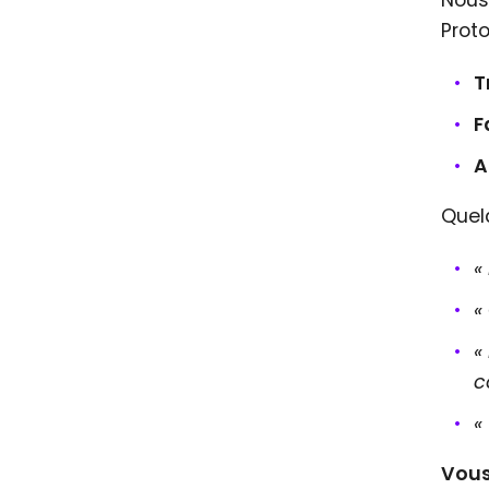
Nous
Prot
T
F
A
Quel
«
«
«
c
«
Vous