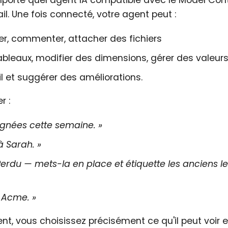
mporte quel agent IA compatible avec le Model Con
l. Une fois connecté, votre agent peut :
her, commenter, attacher des fichiers
tableaux, modifier des dimensions, gérer des valeur
il et suggérer des améliorations.
r :
ignées cette semaine. »
à Sarah. »
rdu — mets-la en place et étiquette les anciens l
t Acme. »
 vous choisissez précisément ce qu'il peut voir et