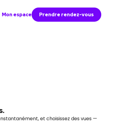
Mon espace
Prendre rendez-vous
s.
er instantanément, et choisissez des vues —