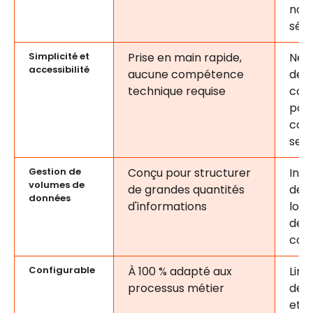
non
sécu
Simplicité et
Prise en main rapide,
Néc
accessibilité
aucune compétence
des
technique requise
com
pou
com
ses 
Gestion de
Conçu pour structurer
Inst
volumes de
de grandes quantités
des 
données
d'informations
lour
de
corr
Configurable
À 100 % adapté aux
Limi
processus métier
des 
et