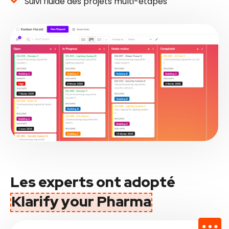
Suivi fluide des projets multi-étapes
Les experts ont adopté
Klarify your Pharma