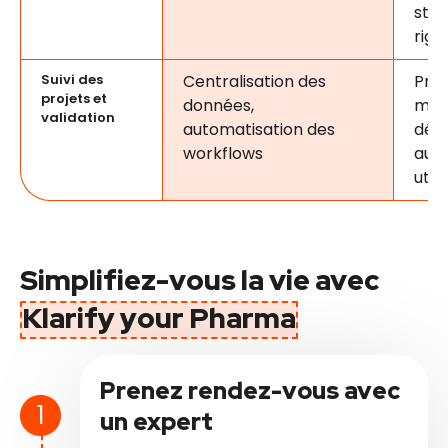
stru
rigi
Suivi des
Centralisation des
Pro
projets et
données,
man
validation
automatisation des
dép
workflows
aux
util
Simplifiez-vous la vie avec
Klarify your Pharma
Prenez rendez-vous avec
un expert