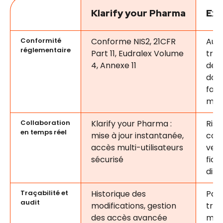
Klarify your Pharma
Exc
Conformité
Conforme NIS2, 21CFR
Auc
réglementaire
Part 11, Eudralex Volume
traç
4, Annexe 11
des 
don
fac
modi
Collaboration
Klarify your Pharma :
Risq
en temps réel
mise à jour instantanée,
conf
accès multi-utilisateurs
vers
sécurisé
fich
disp
Traçabilité et
Historique des
Pas 
audit
modifications, gestion
trail,
des accès avancée
modi